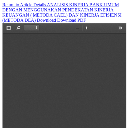
Return to Article Details
ANALISIS KINERJA BANK UMUM
DENGAN MENGGUNAKAN PENDEKATAN KINERJA
KEUANGAN ( METODA CAEL) DAN KINERJA EFISIENSI
(METODA DEA)
Download
Download PDF