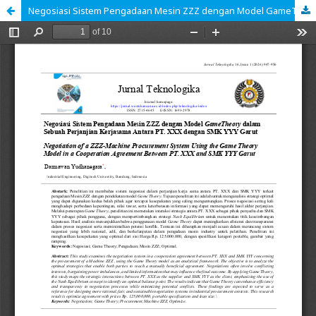
Negosiasi Sistem Pengadaan Mesin ZZZ dengan Model GameTheory dalam Sebuah Perjanjian Kerjasama Antara PT. XXX dengan SMK YYY Garut