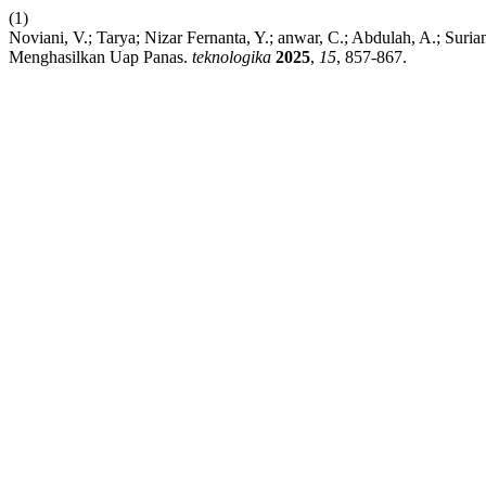
(1)
Noviani, V.; Tarya; Nizar Fernanta, Y.; anwar, C.; Abdulah, A.; Su
Menghasilkan Uap Panas.
teknologika
2025
,
15
, 857-867.