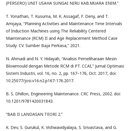
(PERSERO) UNIT USAHA SUNGAI NIRU KAB.MUARA ENIM.”
T. Yonathan, T. Kusuma, M. K. Assagaf, F. Deny, and T.
Amijaya, “Planning Activities and Maintenance Time Intervals
of Induction Machines using The Reliability Centered
Maintenance (RCM) II and Age Replacement Method Case
Study: CV. Sumber Baja Perkasa,” 2021.
N. Ahmadi and N. Y. Hidayah, “Analisis Pemeliharaan Mesin
Blowmould dengan Metode RCM di PT. CCAI,” Jurnal Optimasi
Sistem Industri, vol. 16, no. 2, pp. 167–176, Oct. 2017, doi:
10.25077/josi.v16.n2.p167-176.2017.
B. S. Dhillon, Engineering Maintenance. CRC Press, 2002. doi:
10.1201/9781420031843.
“BAB II LANDASAN TEORI 2.”
K. Dev, S. Gurukul, K. Vishwavidyalaya, S. Srivastava, and G.