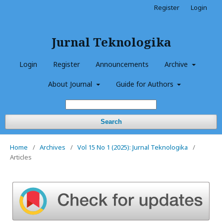
Register
Login
Jurnal Teknologika
Login
Register
Announcements
Archive
About Journal
Guide for Authors
Search
Home
/
Archives
/
Vol 15 No 1 (2025): Jurnal Teknologika
/
Articles