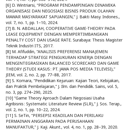
[6] D. Wintriarsi, “PROGRAM PENDAMPINGAN DINAMIKA
ORGANISASI DAN NEGOSIASI BISNIS PRODUK OLAHAN
MAWAR MASYARAKAT SAPUANGIN,” J. Bakti Masy. Indones.,
vol. 7, no. 1, pp. 1–10, 2024.
[7] B. N. ABDALLAH, COOPERATIVE GAME-THEORY PADA
LEASE EQUIPMENT DENGAN MEMPERTIMBANGKAN
PENALTY COST DAN USAGE RATE. Surabaya: Thesis Magister
Teknik Industri ITS, 2017.
[8] M. Afifuddin, “ANALISIS PREFERENSI MANAJEMEN
TERHADAP STRATEGI PENGUKURAN KINERJA DENGAN
MENGINTEGRASIKAN BALANCED SCORECARD DAN GAME
THEORY (STUDI KASUS : PT. JAWA POS MEDIA TELEVISI),”
JIEM, vol. 2, no. 2, pp. 77–88, 2017.
[9] S. Komara, “Pendidikan Kejuruan: Kajian Teori, Kebijakan,
dan Praktik Pembelajaran,” J. Ilm. dan Pendidik. Sains, vol. 5,
no. 3, pp. 274–290, 2025.
[10] “Game Theory Aproach Dalam Negosiasi Usaha
Agribisnis : Systematic Literature Review (SLR),” J. Sos. Terap.,
vol. 2, no. 1, pp. 10–22, 2024.
[11] S. SeTin, “PERSEPSI KEADILAN DAN PERILAKU
PERMAINAN ANGGARAN PADA PERUSAHAAN
MANUFAKTUR,” J. Kaji. Akunt., vol. 4, no. 1, pp. 28–39, 2020.