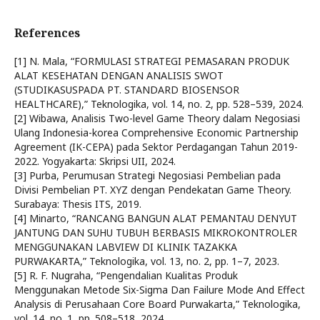
References
[1] N. Mala, “FORMULASI STRATEGI PEMASARAN PRODUK
ALAT KESEHATAN DENGAN ANALISIS SWOT
(STUDIKASUSPADA PT. STANDARD BIOSENSOR
HEALTHCARE),” Teknologika, vol. 14, no. 2, pp. 528–539, 2024.
[2] Wibawa, Analisis Two-level Game Theory dalam Negosiasi
Ulang Indonesia-korea Comprehensive Economic Partnership
Agreement (IK-CEPA) pada Sektor Perdagangan Tahun 2019-
2022. Yogyakarta: Skripsi UII, 2024.
[3] Purba, Perumusan Strategi Negosiasi Pembelian pada
Divisi Pembelian PT. XYZ dengan Pendekatan Game Theory.
Surabaya: Thesis ITS, 2019.
[4] Minarto, “RANCANG BANGUN ALAT PEMANTAU DENYUT
JANTUNG DAN SUHU TUBUH BERBASIS MIKROKONTROLER
MENGGUNAKAN LABVIEW DI KLINIK TAZAKKA
PURWAKARTA,” Teknologika, vol. 13, no. 2, pp. 1–7, 2023.
[5] R. F. Nugraha, “Pengendalian Kualitas Produk
Menggunakan Metode Six-Sigma Dan Failure Mode And Effect
Analysis di Perusahaan Core Board Purwakarta,” Teknologika,
vol. 14, no. 1, pp. 508–518, 2024.