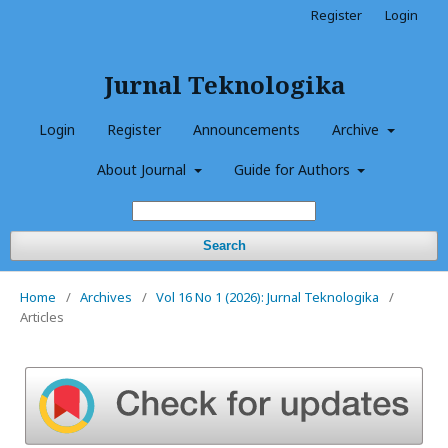
Register
Login
Jurnal Teknologika
Login
Register
Announcements
Archive
About Journal
Guide for Authors
Search
Home
/
Archives
/
Vol 16 No 1 (2026): Jurnal Teknologika
/
Articles