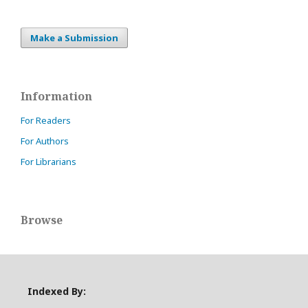
Make a Submission
Information
For Readers
For Authors
For Librarians
Browse
Indexed By: