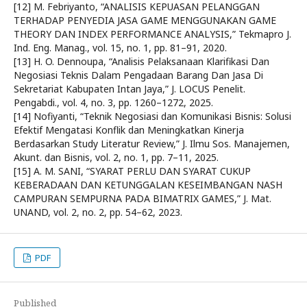
[12] M. Febriyanto, “ANALISIS KEPUASAN PELANGGAN
TERHADAP PENYEDIA JASA GAME MENGGUNAKAN GAME
THEORY DAN INDEX PERFORMANCE ANALYSIS,” Tekmapro J.
Ind. Eng. Manag., vol. 15, no. 1, pp. 81–91, 2020.
[13] H. O. Dennoupa, “Analisis Pelaksanaan Klarifikasi Dan
Negosiasi Teknis Dalam Pengadaan Barang Dan Jasa Di
Sekretariat Kabupaten Intan Jaya,” J. LOCUS Penelit.
Pengabdi., vol. 4, no. 3, pp. 1260–1272, 2025.
[14] Nofiyanti, “Teknik Negosiasi dan Komunikasi Bisnis: Solusi
Efektif Mengatasi Konflik dan Meningkatkan Kinerja
Berdasarkan Study Literatur Review,” J. Ilmu Sos. Manajemen,
Akunt. dan Bisnis, vol. 2, no. 1, pp. 7–11, 2025.
[15] A. M. SANI, “SYARAT PERLU DAN SYARAT CUKUP
KEBERADAAN DAN KETUNGGALAN KESEIMBANGAN NASH
CAMPURAN SEMPURNA PADA BIMATRIX GAMES,” J. Mat.
UNAND, vol. 2, no. 2, pp. 54–62, 2023.
PDF
Published