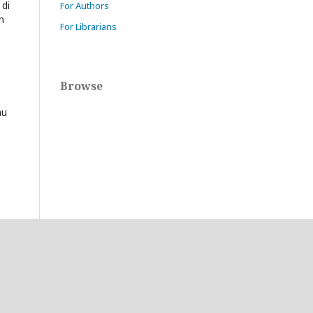
 di
For Authors
n
For Librarians
Browse
au